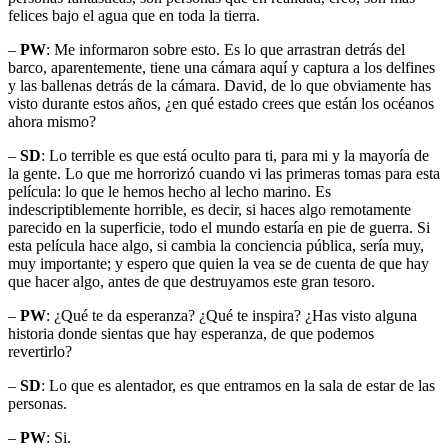
felices bajo el agua que en toda la tierra.
–
PW
: Me informaron sobre esto. Es lo que arrastran detrás del
barco, aparentemente, tiene una cámara aquí y captura a los delfines
y las ballenas detrás de la cámara. David, de lo que obviamente has
visto durante estos años, ¿en qué estado crees que están los océanos
ahora mismo?
–
SD
: Lo terrible es que está oculto para ti, para mi y la mayoría de
la gente. Lo que me horrorizó cuando vi las primeras tomas para esta
película: lo que le hemos hecho al lecho marino. Es
indescriptiblemente horrible, es decir, si haces algo remotamente
parecido en la superficie, todo el mundo estaría en pie de guerra. Si
esta película hace algo, si cambia la conciencia pública, sería muy,
muy importante; y espero que quien la vea se de cuenta de que hay
que hacer algo, antes de que destruyamos este gran tesoro.
–
PW
: ¿Qué te da esperanza? ¿Qué te inspira? ¿Has visto alguna
historia donde sientas que hay esperanza, de que podemos
revertirlo?
–
SD
: Lo que es alentador, es que entramos en la sala de estar de las
personas.
–
PW
: Si.