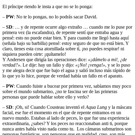
El príncipe riendo le insta a que no se lo ponga:
–
PW
: No te lo pongas, no lo podrás sacar David.
–
SD
: … y de repente ocurre algo extraño … cuando me lo puse por
primera vez (la escafandra), de repente sentí que entraba agua y
pensé: esto no puede estar bien. Y para cuando me llegó hasta aquí
(señala bajo su barbilla) pensé: estoy seguro de que no está bien. Y
claro, tienes esta cosa atornillada sobre tí, ¡no puedes respirar! ni
siquiera pueden oirte: ¡quítamelo!
Y Andersen que dirigía las operaciones dice:
«¡dámelo a mi!, ¿de
verdad?»
. Le dije: hay un fallo y dijo:
«¡No! ¡venga!»
, y se lo puso
y me alegra decir que fue bajo el agua y salió incluso más rápido de
lo que yo lo hice, porque de verdad había un fallo en el aparato.
–
PW
: Cuando fuiste a bucear por primera vez, sabíamos muy poco
sobre el mundo submarino, ¿no te fascina ser de las primeras
personas que puede hablar sobre ello y verlo?
–
SD
: ¡Oh, si! Cuando Cousteau inventó el
Aqua Lung
y la máscara
facial, ese fue el momento en el que de repente entramos en un
nuevo mundo. Estabas al lado de peces, lo que fue una experiencia
extraordinaria, ¿sabes? Y los peces no reaccionaban anti ti, porque
nunca antes había visto nada como tu. Los cámaras submarinos son
personas fantásticas, son personas que en realidad, creo, son más